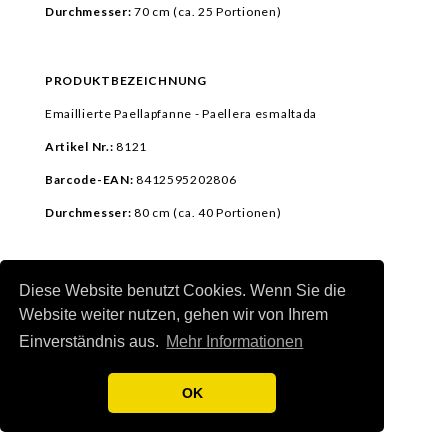
Durchmesser:
70 cm (ca.
25 Portionen)
PRODUKTBEZEICHNUNG
Emaillierte Paellapfanne - Paellera esmaltada
Artikel Nr.:
8121
Barcode-EAN:
8412595202806
Durchmesser:
80 cm
(ca. 40 Portionen)
PRODUKTBEZEICHNUNG
Diese Website benutzt Cookies. Wenn Sie die
Website weiter nutzen, gehen wir von Ihrem
Emaillierte Paellapfanne - Paellera esmaltada
Einverständnis aus.
Mehr Informationen
Artikel Nr.:
8124
Barcode-EAN:
8412595202905
OK
Durchmesser:
90 cm (ca.
50 Portionen)